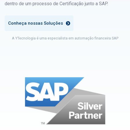
dentro de um processo de Certificação junto a SAP.
C
o
n
h
e
ç
a
n
o
s
s
a
s
S
o
l
u
ç
õ
e
s
A YTecnologia é uma especialista em automação financeira SAP