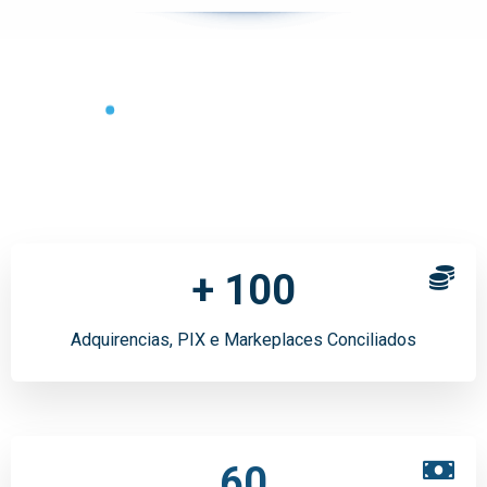
0
0
1
+
1
0
0
2
2
1
1
Adquirencias, PIX e Markeplaces Conciliados
3
3
2
2
4
4
3
3
5
5
4
4
0
6
0