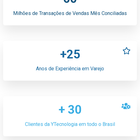
6
5
5
1
7
1
7
6
6
Milhões de Transações de Vendas Mês Conciliadas
2
8
2
8
7
7
0
3
9
3
9
8
8
1
4
4
9
9
+
2
5
5
3
6
6
Anos de Experiência em Varejo
0
4
7
7
1
5
8
8
2
6
9
9
+
3
0
7
4
1
8
Clientes da YTecnologia em todo o Brasil
5
2
9