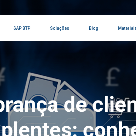
SAP BTP
Soluções
Blog
Materiai
rança de clie
plentes: con