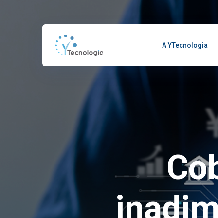
A YTecnologia
Cob
inadim