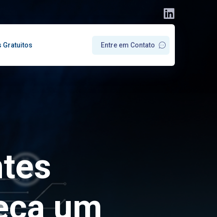
s Gratuitos
E
n
t
r
e
e
m
C
o
n
t
a
t
o
ntes
heça um