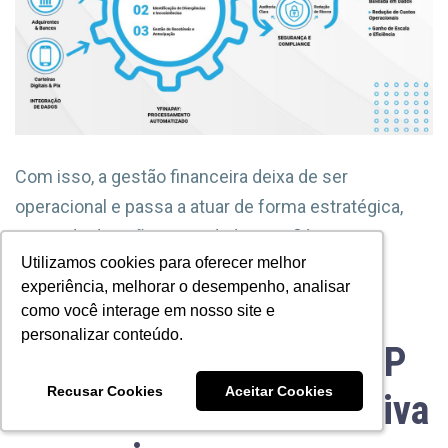
Com isso, a gestão financeira deixa de ser
operacional e passa a atuar de forma estratégica,
apoiando decisões com dados confiáveis.
Utilizamos cookies para oferecer melhor
Utilizamos cookies para oferecer melhor
experiência, melhorar o desempenho, analisar
experiência, melhorar o desempenho, analisar
como você interage em nosso site e
como você interage em nosso site e
personalizar conteúdo.
personalizar conteúdo.
Como transformar o SAP
Recusar Cookies
Recusar Cookies
Aceitar Cookies
Aceitar Cookies
em vantagem competitiva