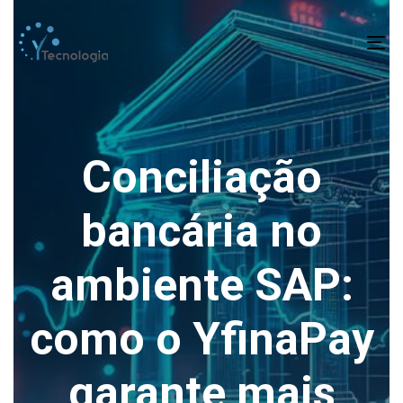
To
na
Conciliação
bancária no
ambiente SAP:
como o YfinaPay
garante mais