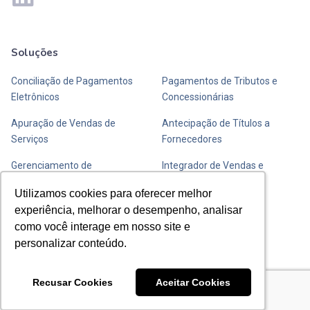
Soluções
Mais soluções
Conciliação de Pagamentos
Pagamentos de Tributos e
Eletrônicos
Concessionárias
Apuração de Vendas de
Antecipação de Títulos a
Serviços
Fornecedores
Gerenciamento de
Integrador de Vendas e
Transportadoras de Valores
Fechamento de Caixa
Utilizamos cookies para oferecer melhor
Utilizamos cookies para oferecer melhor
experiência, melhorar o desempenho, analisar
experiência, melhorar o desempenho, analisar
Entre em contato com a Y
como você interage em nosso site e
como você interage em nosso site e
personalizar conteúdo.
personalizar conteúdo.
Envie uma mensagem
Recusar Cookies
Recusar Cookies
Aceitar Cookies
Aceitar Cookies
Saiba como chegar