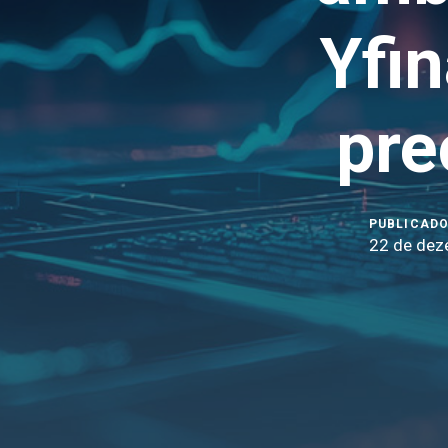
Yfi
pre
PUBLICADO
22 de dez