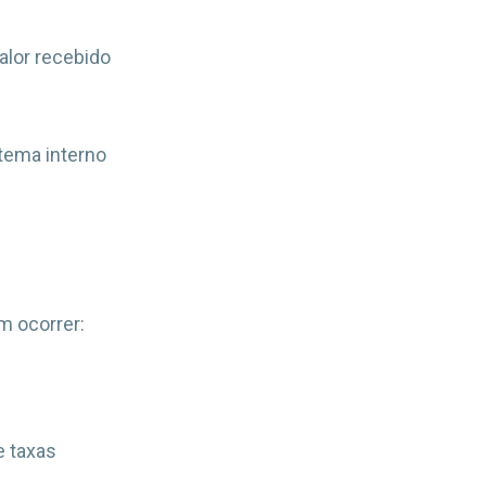
valor recebido
tema interno
m ocorrer:
e taxas