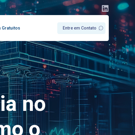
s Gratuitos
E
n
t
r
e
e
m
C
o
n
t
a
t
o
ia no
mo o