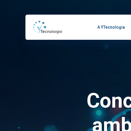
A YTecnologia
Conc
amb