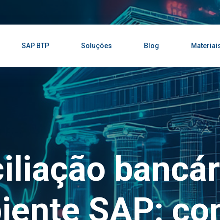
SAP BTP
Soluções
Blog
Materiai
iliação bancár
iente SAP: co