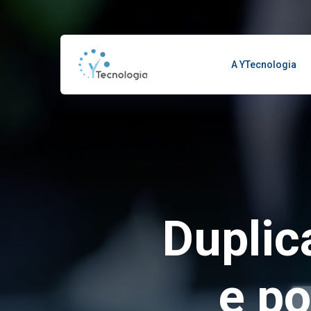
A YTecnologia
Duplica
e p