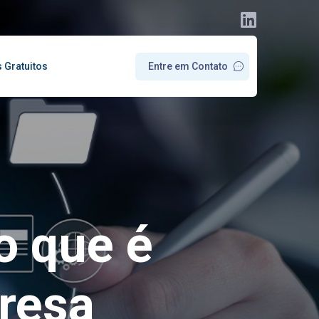
s Gratuitos
E
n
t
r
e
e
m
C
o
n
t
a
t
o
 o que é
resa