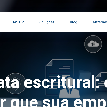
SAP BTP
Soluções
Blog
Materiai
ta escritural:
or que sua emp