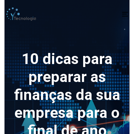
To
na
10 dicas para
preparar as
finanças da sua
empresa para o
final de ano