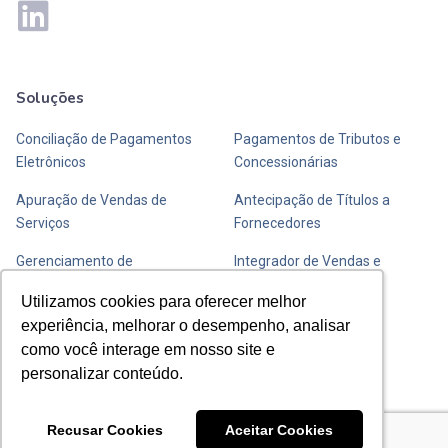
Soluções
Mais soluções
Conciliação de Pagamentos
Pagamentos de Tributos e
Eletrônicos
Concessionárias
Apuração de Vendas de
Antecipação de Títulos a
Serviços
Fornecedores
Gerenciamento de
Integrador de Vendas e
Transportadoras de Valores
Fechamento de Caixa
Utilizamos cookies para oferecer melhor
Utilizamos cookies para oferecer melhor
experiência, melhorar o desempenho, analisar
experiência, melhorar o desempenho, analisar
Entre em contato com a Y
como você interage em nosso site e
como você interage em nosso site e
personalizar conteúdo.
personalizar conteúdo.
Envie uma mensagem
Recusar Cookies
Recusar Cookies
Aceitar Cookies
Aceitar Cookies