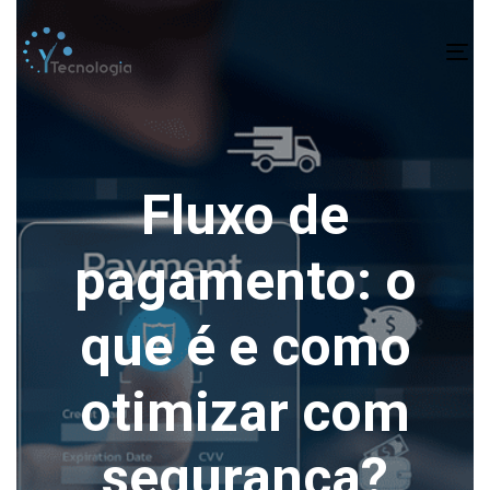
To
na
Fluxo de
pagamento: o
que é e como
otimizar com
segurança?