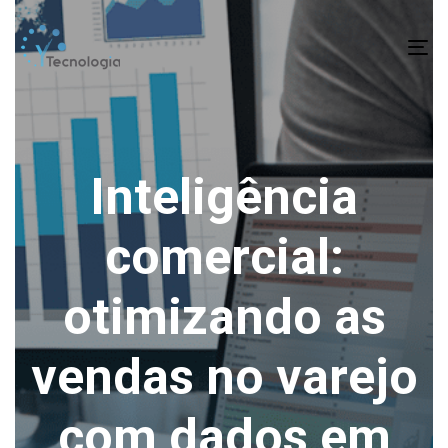
To
na
Inteligência
comercial:
otimizando as
vendas no varejo
com dados em