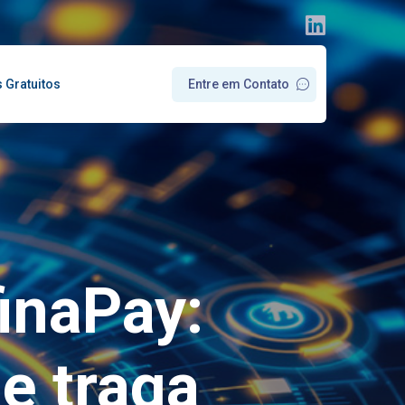
s Gratuitos
E
n
t
r
e
e
m
C
o
n
t
a
t
o
inaPay:
e traga