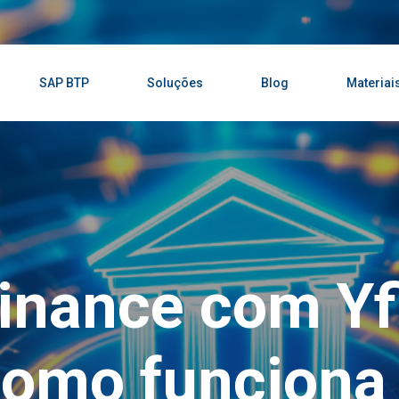
SAP BTP
Soluções
Blog
Materiai
inance com Yf
como funciona 