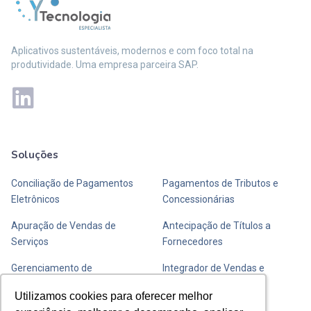
Aplicativos sustentáveis, modernos e com foco total na
produtividade. Uma empresa parceira SAP.
Soluções
Mais soluções
Conciliação de Pagamentos
Pagamentos de Tributos e
Eletrônicos
Concessionárias
Apuração de Vendas de
Antecipação de Títulos a
Serviços
Fornecedores
Gerenciamento de
Integrador de Vendas e
Transportadoras de Valores
Fechamento de Caixa
Utilizamos cookies para oferecer melhor
Utilizamos cookies para oferecer melhor