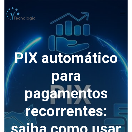
To
na
PIX automático
para
pagamentos
recorrentes:
saiba como usar