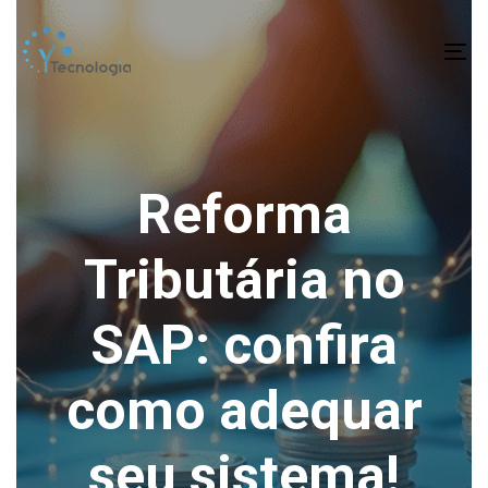
To
na
Reforma
Tributária no
SAP: confira
como adequar
seu sistema!