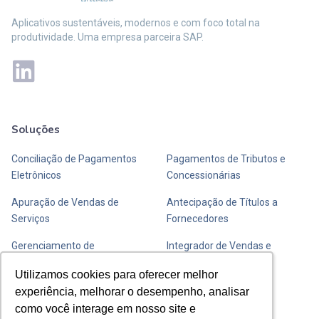
Aplicativos sustentáveis, modernos e com foco total na
produtividade. Uma empresa parceira SAP.
Soluções
Mais soluções
Conciliação de Pagamentos
Pagamentos de Tributos e
Eletrônicos
Concessionárias
Apuração de Vendas de
Antecipação de Títulos a
Serviços
Fornecedores
Gerenciamento de
Integrador de Vendas e
Transportadoras de Valores
Fechamento de Caixa
Utilizamos cookies para oferecer melhor
Utilizamos cookies para oferecer melhor
experiência, melhorar o desempenho, analisar
experiência, melhorar o desempenho, analisar
Entre em contato com a Y
como você interage em nosso site e
como você interage em nosso site e