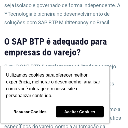
seja isolado e governado de forma independente. A
YTecnologia é pioneira no desenvolvimento de
soluções com SAP BTP Multitenancy no Brasil.
O SAP BTP é adequado para
empresas do varejo?
Sim. O SAP BTP é amplamente utilizado no varejo
para desenvolver extensões do ERP, integrar
Utilizamos cookies para oferecer melhor
Utilizamos cookies para oferecer melhor
experiência, melhorar o desempenho, analisar
experiência, melhorar o desempenho, analisar
sistemas de pagamento, automatizar processos
como você interage em nosso site e
como você interage em nosso site e
financeiros e construir aplicações de analytics.
personalizar conteúdo.
personalizar conteúdo.
Soluções como o YfinaPay, desenvolvido pela
YTecnologia sobre o SAP BTP, demonstram como a
Recusar Cookies
Recusar Cookies
Aceitar Cookies
Aceitar Cookies
plataforma pode ser aplicada para resolver desafios
específicos do varejo, como a automação da