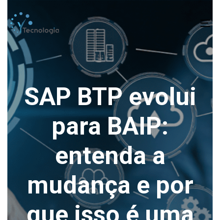
To
na
SAP BTP evolui
para BAIP:
entenda a
mudança e por
que isso é uma