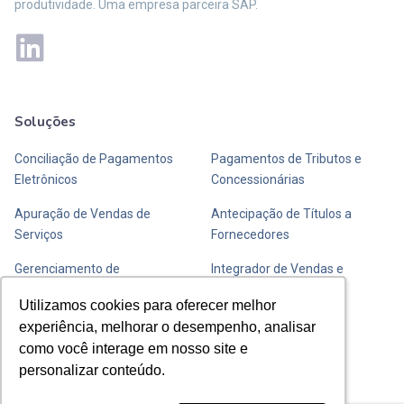
produtividade. Uma empresa parceira SAP.
Soluções
Mais soluções
Conciliação de Pagamentos
Pagamentos de Tributos e
Eletrônicos
Concessionárias
Apuração de Vendas de
Antecipação de Títulos a
Serviços
Fornecedores
Gerenciamento de
Integrador de Vendas e
Transportadoras de Valores
Fechamento de Caixa
Utilizamos cookies para oferecer melhor
Utilizamos cookies para oferecer melhor
experiência, melhorar o desempenho, analisar
experiência, melhorar o desempenho, analisar
Entre em contato com a Y
como você interage em nosso site e
como você interage em nosso site e
personalizar conteúdo.
personalizar conteúdo.
Envie uma mensagem