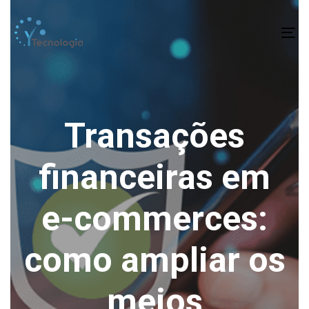
To
na
Transações
financeiras em
e-commerces:
como ampliar os
meios