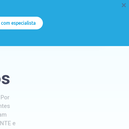
 com especialista
s Gratuitos
E
n
t
r
e
e
m
C
o
n
t
a
t
o
os
 Por
ntes
gam
ENTE e