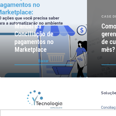
VAREJO
CASE D
Manual da
Como
Conciliação de
geren
pagamentos no
de cu
Marketplace
mês?
B
a
i
x
a
r
Soluçõ
Concilia