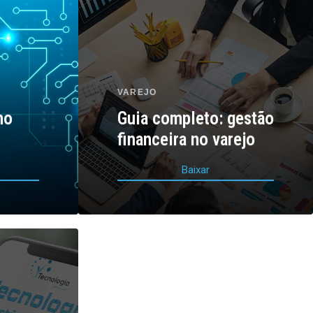
VAREJO
no
Guia completo: gestão
financeira no varejo
B
a
i
x
a
r