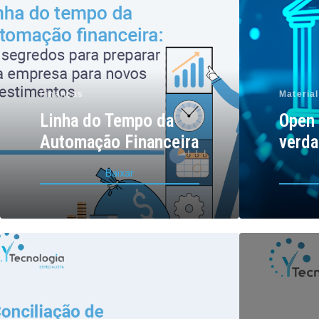
Finanças
Material
Linha do Tempo da
Open 
Automação Financeira
verda
B
a
i
x
a
r