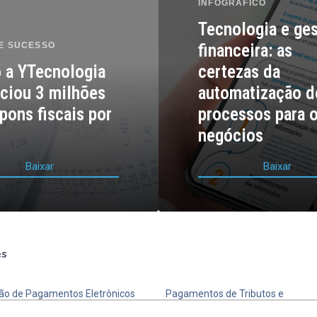
INFOGRÁFICO
Tecnologia e ge
E SUCESSO
financeira: as
 a YTecnologia
certezas da
ciou 3 milhões
automatização d
pons fiscais por
processos para 
negócios
B
a
i
x
a
r
B
a
i
x
a
r
es
Mais soluções
ção de Pagamentos Eletrônicos
Pagamentos de Tributos e
Concessionárias