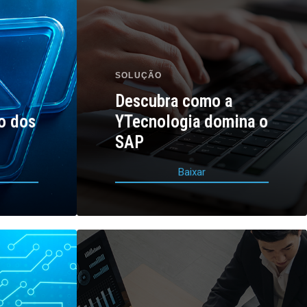
SOLUÇÃO
Descubra como a
ro dos
YTecnologia domina o
P
SAP
B
a
i
x
a
r