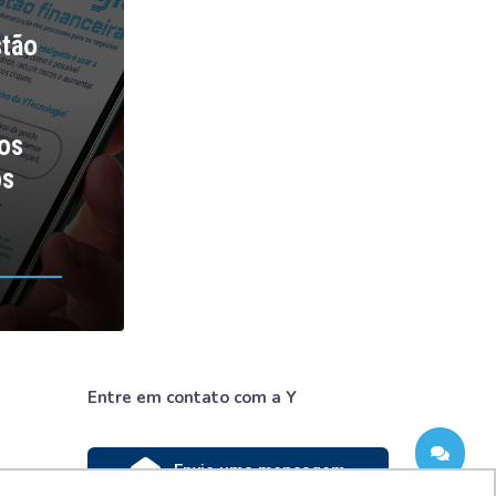
stão
os
os
Entre em contato com a Y
Envie uma mensagem