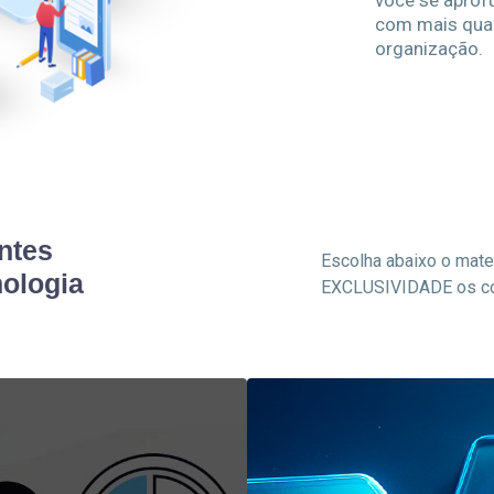
você se aprof
com mais qual
organização.
ntes
Escolha abaixo o mate
nologia
EXCLUSIVIDADE os co