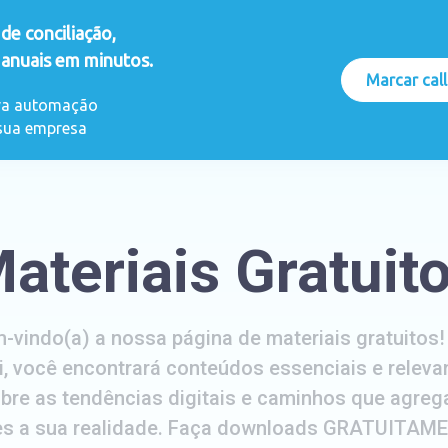
de conciliação,
anuais em minutos.
Marcar call
SAP BTP
Soluções
Blog
Materiai
eva automação
 sua empresa
ateriais Gratuit
-vindo(a) a nossa página de materiais gratuitos!
i, você encontrará conteúdos essenciais e releva
bre as tendências digitais e caminhos que agre
es a sua realidade. Faça downloads GRATUITAM