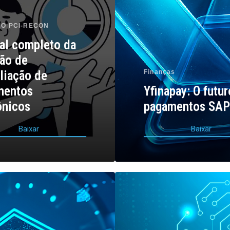
O PCI-RECON
al completo da
ão de
liação de
Finanças
mentos
Yfinapay: O futu
ônicos
pagamentos SA
B
a
i
x
a
r
B
a
i
x
a
r