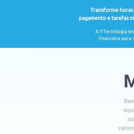
Transforme horas 
pagamento e tarefas m
A YTecnologia
A YTecnologia l
financeira para
M
Bem
aqu
so
valor