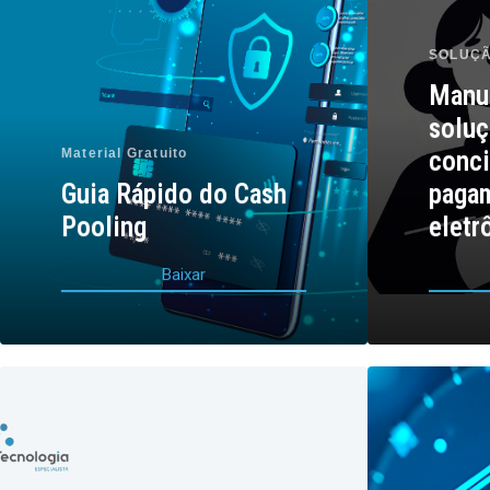
SOLUÇÃ
Manu
soluç
Material Gratuito
conci
Guia Rápido do Cash
paga
Pooling
eletr
B
a
i
x
a
r