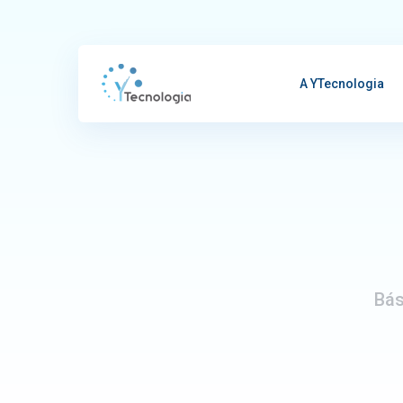
A YTecnologia
Bás