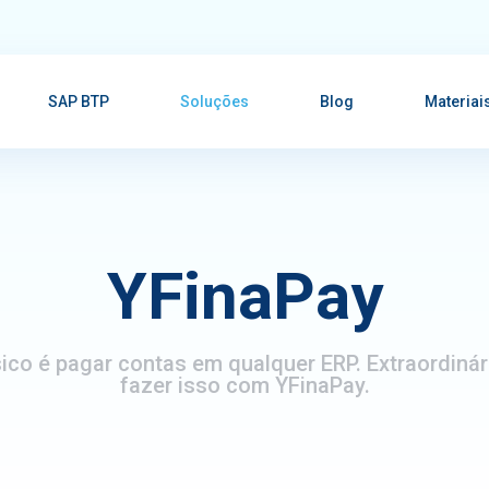
SAP BTP
Soluções
Blog
Materiai
YFinaPay
ico é pagar contas em qualquer ERP. Extraordinár
fazer isso com YFinaPay.