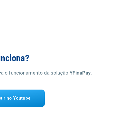
nciona?
ica o funcionamento da solução
YFinaPay
.
s
t
i
r
n
o
Y
o
u
t
u
b
e