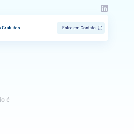
s Gratuitos
E
n
t
r
e
e
m
C
o
n
t
a
t
o
io é