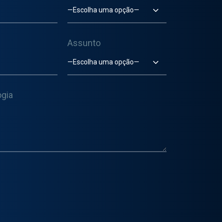
—Escolha uma opção—
Assunto
—Escolha uma opção—
gia