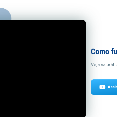
Como fu
Veja na prát
A
s
s
i