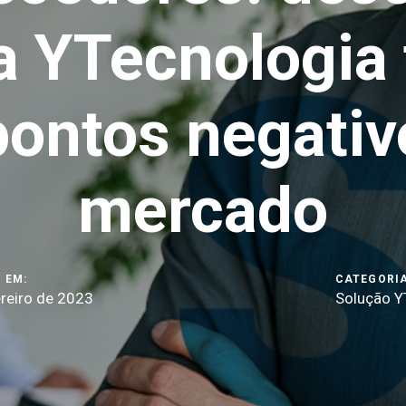
 YTecnologia t
pontos negativ
mercado
 EM:
CATEGORIA
reiro de 2023
Solução Y