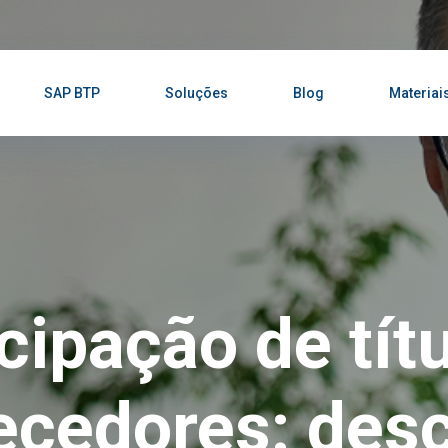
SAP BTP
Soluções
Blog
Materiai
cipação de títu
ecedores: des