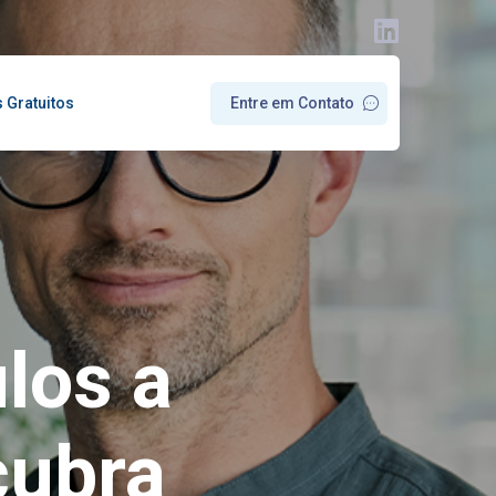
s Gratuitos
E
n
t
r
e
e
m
C
o
n
t
a
t
o
los a
cubra