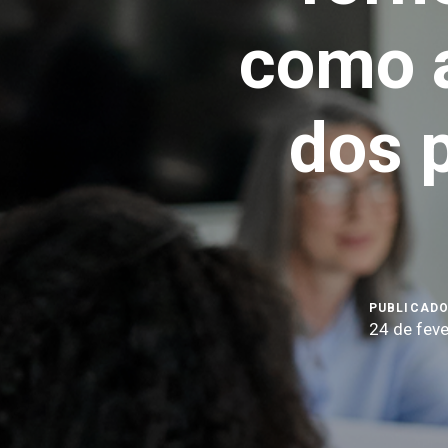
como a
dos 
PUBLICADO
24 de feve