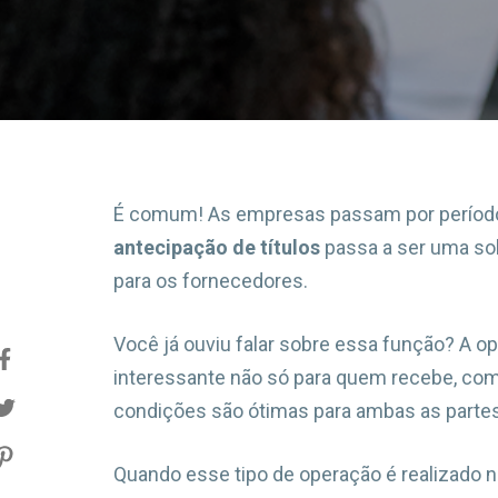
É comum! As empresas passam por período
antecipação de títulos
passa a ser uma so
para os fornecedores.
Você já ouviu falar sobre essa função? A op
interessante não só para quem recebe, co
condições são ótimas para ambas as partes
Quando esse tipo de operação é realizado 