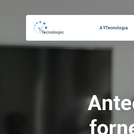
A YTecnologia
Ante
forn