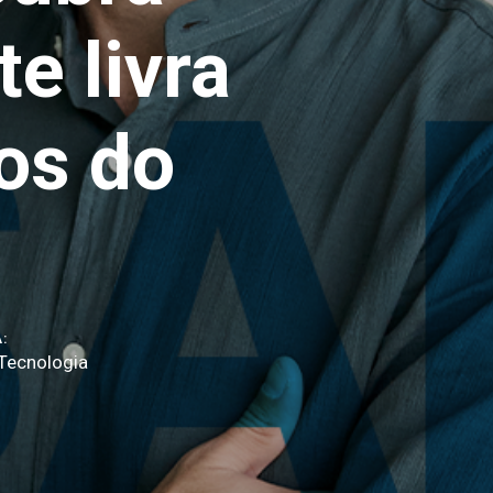
e livra
os do
:
Tecnologia