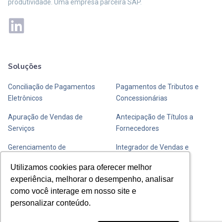
produtividade. Uma empresa parceira SAP.
Soluções
Mais soluções
Conciliação de Pagamentos
Pagamentos de Tributos e
Eletrônicos
Concessionárias
Apuração de Vendas de
Antecipação de Títulos a
Serviços
Fornecedores
Gerenciamento de
Integrador de Vendas e
Transportadoras de Valores
Fechamento de Caixa
Utilizamos cookies para oferecer melhor
Utilizamos cookies para oferecer melhor
experiência, melhorar o desempenho, analisar
experiência, melhorar o desempenho, analisar
Entre em contato com a Y
como você interage em nosso site e
como você interage em nosso site e
personalizar conteúdo.
personalizar conteúdo.
Envie uma mensagem