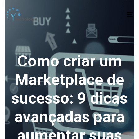
To
na
Como criar um
Marketplace de
sucesso: 9 dicas
avançadas para
aumentar suas