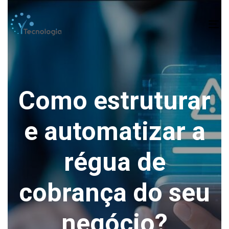
To
na
Como estruturar
e automatizar a
régua de
cobrança do seu
negócio?