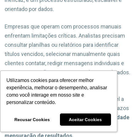
orientado por dados.
Empresas que operam com processos manuais
enfrentam limitações críticas. Analistas precisam
consultar planilhas ou relatórios para identificar
títulos vencidos, selecionar manualmente quais
clientes contatar, redigir mensagens individuais e
registrar interações em sistemas descentralizados.
Utilizamos cookies para oferecer melhor
Utilizamos cookies para oferecer melhor
experiência, melhorar o desempenho, analisar
experiência, melhorar o desempenho, analisar
Esse modelo não apenas consome tempo
como você interage em nosso site e
como você interage em nosso site e
excessivo da equipe, mas também é suscetível a
personalizar conteúdo.
personalizar conteúdo.
falhas humanas, inconsistências e perda de prazos
críticos. Além disso,
a ausência de rastreabilidade
Recusar Cookies
Recusar Cookies
Aceitar Cookies
Aceitar Cookies
dificulta a identificação de gargalos e a
mensuração de resultados.