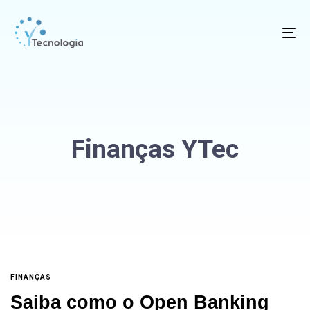
To
na
Finanças YTec
FINANÇAS
Saiba como o Open Banking