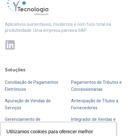
Aplicativos sustentáveis, modernos e com foco total na
produtividade. Uma empresa parceira SAP.
Soluções
Mais soluções
Conciliação de Pagamentos
Pagamentos de Tributos e
Eletrônicos
Concessionárias
Apuração de Vendas de
Antecipação de Títulos a
Serviços
Fornecedores
Gerenciamento de
Integrador de Vendas e
Transportadoras de Valores
Fechamento de Caixa
Utilizamos cookies para oferecer melhor
Utilizamos cookies para oferecer melhor