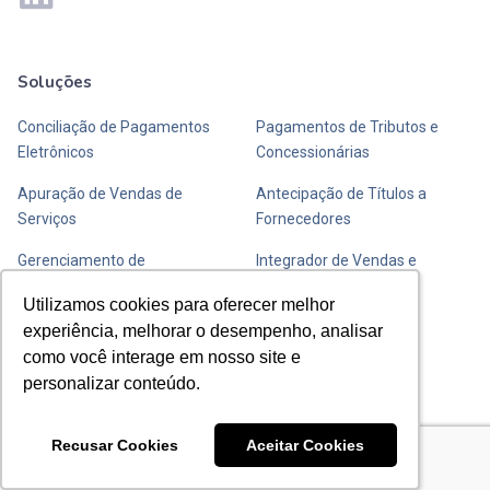
Soluções
Mais soluções
Conciliação de Pagamentos
Pagamentos de Tributos e
Eletrônicos
Concessionárias
Apuração de Vendas de
Antecipação de Títulos a
Serviços
Fornecedores
Gerenciamento de
Integrador de Vendas e
Transportadoras de Valores
Fechamento de Caixa
Utilizamos cookies para oferecer melhor
Utilizamos cookies para oferecer melhor
experiência, melhorar o desempenho, analisar
experiência, melhorar o desempenho, analisar
Entre em contato com a Y
como você interage em nosso site e
como você interage em nosso site e
personalizar conteúdo.
personalizar conteúdo.
Envie uma mensagem
Recusar Cookies
Recusar Cookies
Aceitar Cookies
Aceitar Cookies
Saiba como chegar