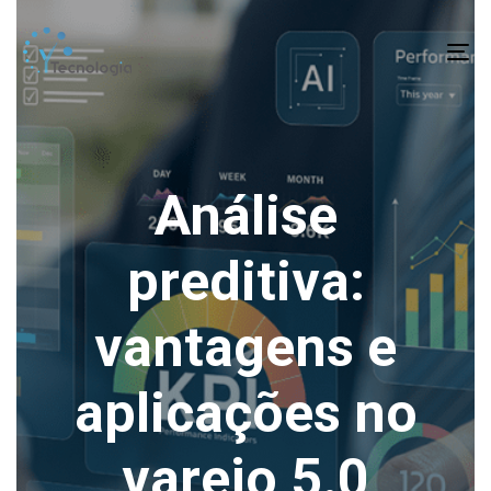
To
na
Análise
preditiva:
vantagens e
aplicações no
varejo 5.0