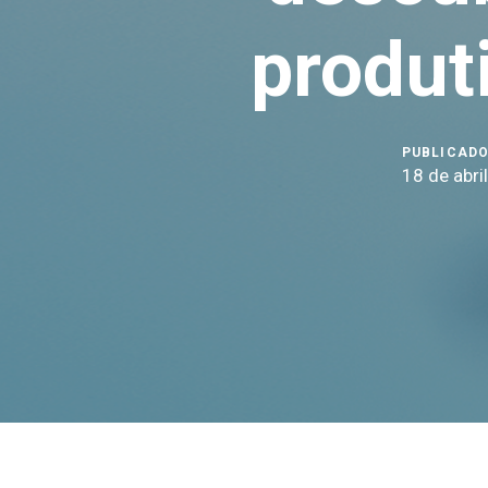
produt
PUBLICADO
18 de abri