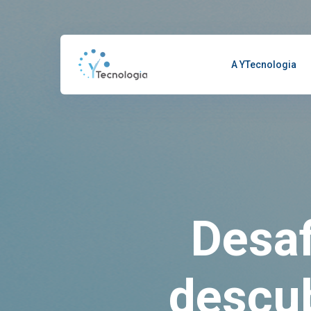
A YTecnologia
Desaf
descu