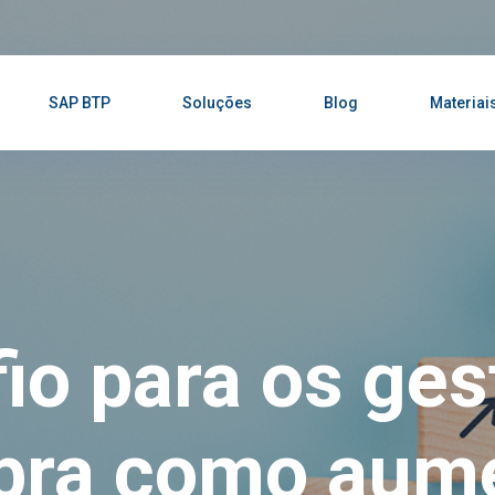
SAP BTP
Soluções
Blog
Materiai
io para os ges
bra como aume