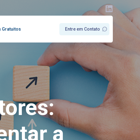
s Gratuitos
E
n
t
r
e
e
m
C
o
n
t
a
t
o
tores:
ntar a