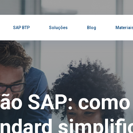
SAP BTP
Soluções
Blog
Materiai
ão SAP: como
andard simplifi