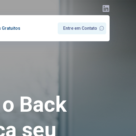
s Gratuitos
E
n
t
r
e
e
m
C
o
n
t
a
t
o
 o Back
ca seu