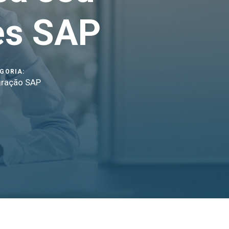
es SAP
GORIA:
gração SAP