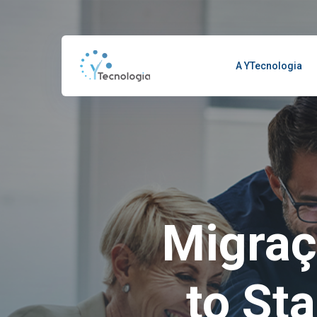
A YTecnologia
Migraç
to St