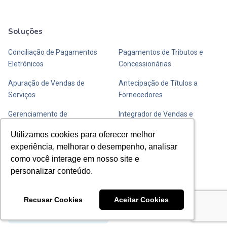
Soluções
Mais soluções
Conciliação de Pagamentos
Pagamentos de Tributos e
Eletrônicos
Concessionárias
Apuração de Vendas de
Antecipação de Títulos a
Serviços
Fornecedores
Gerenciamento de
Integrador de Vendas e
Transportadoras de Valores
Fechamento de Caixa
Utilizamos cookies para oferecer melhor
Utilizamos cookies para oferecer melhor
experiência, melhorar o desempenho, analisar
experiência, melhorar o desempenho, analisar
Entre em contato com a Y
como você interage em nosso site e
como você interage em nosso site e
personalizar conteúdo.
personalizar conteúdo.
Envie uma mensagem
Recusar Cookies
Recusar Cookies
Aceitar Cookies
Aceitar Cookies
Saiba como chegar