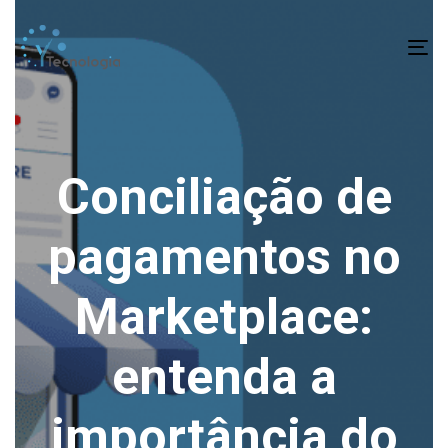
To
na
Conciliação de
pagamentos no
Marketplace:
entenda a
importância do