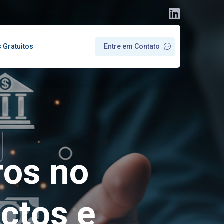
s Gratuitos
E
n
t
r
e
e
m
C
o
n
t
a
t
o
ros no
ctos e