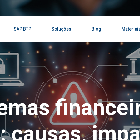
SAP BTP
Soluções
Blog
Materiai
emas financei
o: causas, impa