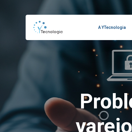
A YTecnologia
Probl
varej