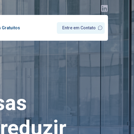
s Gratuitos
E
n
t
r
e
e
m
C
o
n
t
a
t
o
sas
reduzir