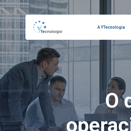
A YTecnologia
O 
operac