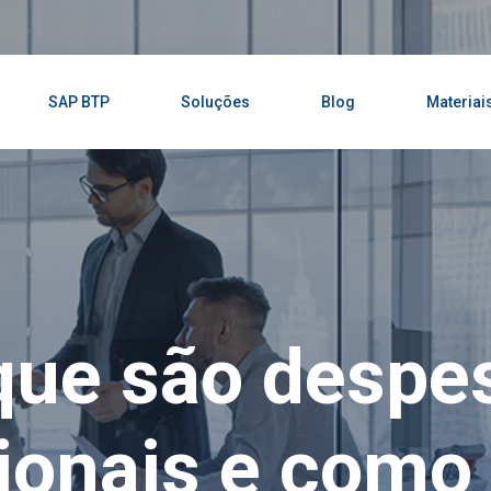
SAP BTP
Soluções
Blog
Materiai
que são despe
ionais e como 