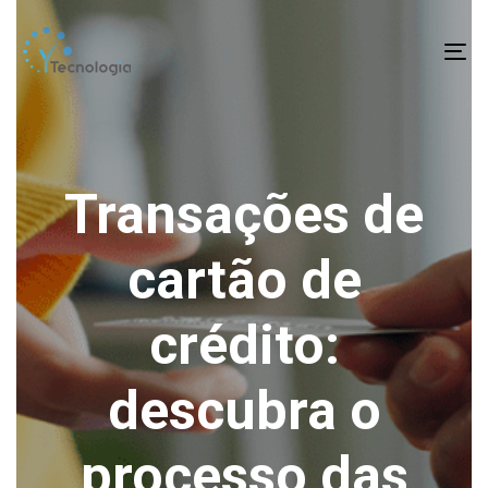
To
na
Transações de
cartão de
crédito:
descubra o
processo das