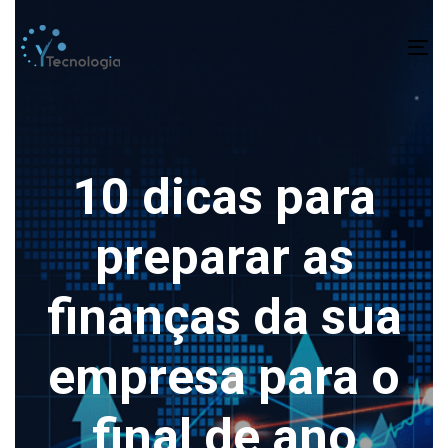
To
na
10 dicas para
preparar as
finanças da sua
empresa para o
final de ano